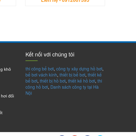
Kết nối với chúng tôi
thi công bể bơi
,
công ty xây dựng hồ bơi
,
ng khô
bể bơi vách kính
,
thiết bị bể bơi
,
thiết kế
bể bơi
,
thiết bị hồ bơi
,
thiết kế hồ bơi
,
thi
công hồ bơi
,
Danh sách công ty tại Hà
Nội
hơi đối
ốt