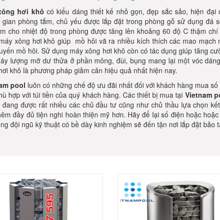
xông hơi khô
có kiểu dáng thiết kế nhỏ gọn, đẹp sắc sảo, hiện đại đế
 gian phòng tắm, chủ yếu được lắp đặt trong phòng gỗ sử dụng đá s
àm cho nhiệt độ trong phòng được tăng lên khoảng 60 độ C thậm chí
máy xông hơi khô giúp mồ hôi vã ra nhiều kích thích các mao mạch má
tuyến mồ hôi. Sử dụng máy xông hơi khô còn có tác dụng giúp tăng cườn
háy lượng mỡ dư thửa ở phần mông, đùi, bụng mang lại một vóc dáng
hơi khô là phương pháp giảm cân hiệu quả nhất hiện nay.
nam pool
luôn có những chế độ ưu đãi nhất đối với khách hàng mua số 
ù hợp với túi tiền của quý khách hàng. Các thiết bị mua tại
Vietnam p
ị đang được rất nhiều các chủ đầu tư cũng như chủ thầu lựa chọn kết
hêm đầy đủ tiện nghi hoàn thiện mỹ hơn. Hãy để lại số điện hoặc hoặc 
ng đội ngũ kỹ thuật có bề dày kinh nghiệm sẽ đến tận nơi lắp đặt bảo t