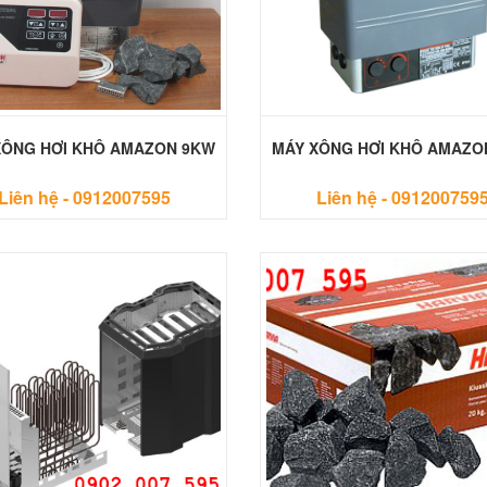
XÔNG HƠI KHÔ AMAZON 9KW
MÁY XÔNG HƠI KHÔ AMAZO
Liên hệ -
0912007595
Liên hệ -
091200759