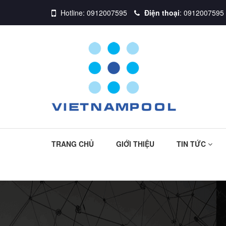
Hotline:
0912007595
Điện thoại
:
0912007595
TRANG CHỦ
GIỚI THIỆU
TIN TỨC