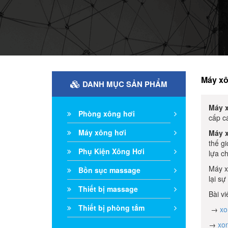
Máy xô
DANH MỤC SẢN PHẨM
Máy 
Phòng xông hơi
cấp c
Máy xông hơi
Máy 
thế g
Phụ Kiện Xông Hơi
lựa c
Máy x
Bồn sục massage
lại s
Thiết bị massage
Bài v
Thiết bị phòng tắm
→
xo
→
xon