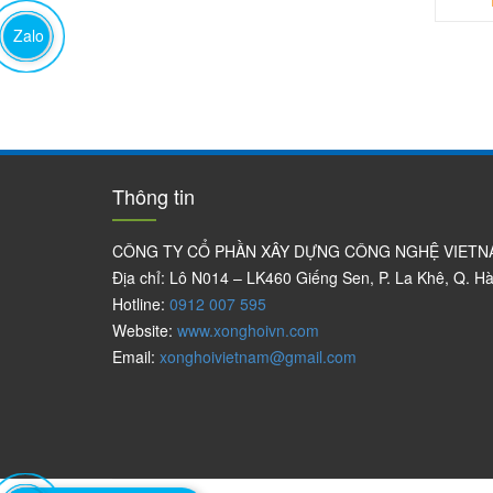
Zalo
Thông tin
CÔNG TY CỔ PHẦN XÂY DỰNG CÔNG NGHỆ VIET
Địa chỉ: Lô N014 – LK460 Giếng Sen, P. La Khê, Q. H
Hotline:
0912 007 595
Website:
www.xonghoivn.com
Email:
xonghoivietnam@gmail.com