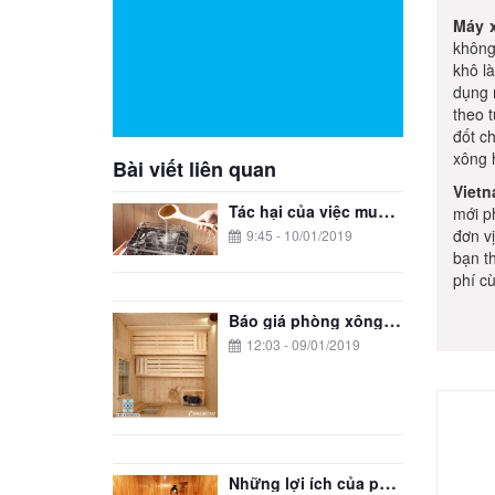
Máy 
không
khô l
dụng 
theo 
đốt c
xông 
Bài viết liên quan
Viet
Tác hại của việc mua máy xông khô hơi giá rẻ
mới ph
đơn v
9:45 - 10/01/2019
bạn t
phí cù
Báo giá phòng xông hơi
12:03 - 09/01/2019
Những lợi ích của phòng xông hơi đối với người bị mụn