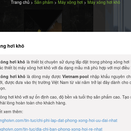
Trang chủ
Sản phẩm
Máy xông hơi
Máy xông hơi khô
>
>
>
ng hơi khô
xông hơi khô
là thiết bị chuyên sử dụng lắp đặt trong phòng xông hơi
ác thiết bị máy xông hơi khô với đa dạng mẫu mã
phù hợp với mọi điều
xông hơi khô
là dòng máy được
Vietnam pool
nhập khẩu nguyên chiế
iới, được đưa vào thị trường Việt Nam từ vài năm trở lại đây dành cho
họn.
ông hơi khô với sự ổn định cao, độ bền và tuổi thọ sản phẩm cao. Tạo
ự hài lòng hoàn toàn cho khách hàng.
iết xem thêm:
nghoivn.com/tin-tuc/chi-phi-lap-dat-phong-xong-hoi-uu-dai-nhat
ghoivn.com/tin-tuc/dia-chi-ban-phong-xong-hoi-re-nhat