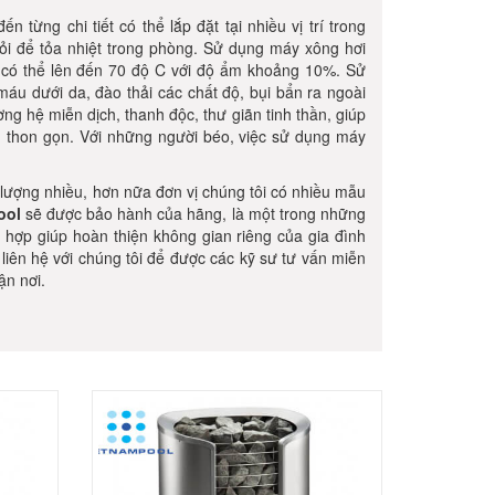
n từng chi tiết có thể lắp đặt tại nhiều vị trí trong
ỏi để tỏa nhiệt trong phòng. Sử dụng máy xông hơi
 có thể lên đến 70 độ C với độ ẩm khoảng 10%. Sử
u dưới da, đào thải các chất độ, bụi bẩn ra ngoài
g hệ miễn dịch, thanh độc, thư giãn tinh thần, giúp
 thon gọn. Với những người béo, việc sử dụng máy
lượng nhiều, hơn nữa đơn vị chúng tôi có nhiều mẫu
ool
sẽ được bảo hành của hãng, là một trong những
 hợp giúp hoàn thiện không gian riêng của gia đình
liên hệ với chúng tôi để được các kỹ sư tư vấn miễn
ận nơi.