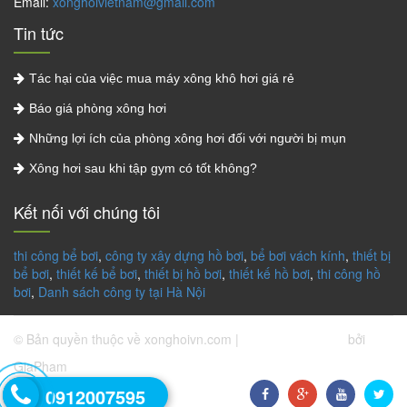
Email:
xonghoivietnam@gmail.com
Tin tức
Tác hại của việc mua máy xông khô hơi giá rẻ
Báo giá phòng xông hơi
Những lợi ích của phòng xông hơi đối với người bị mụn
Xông hơi sau khi tập gym có tốt không?
Kết nối với chúng tôi
thi công bể bơi
,
công ty xây dựng hồ bơi
,
bể bơi vách kính
,
thiết bị
bể bơi
,
thiết kế bể bơi
,
thiết bị hồ bơi
,
thiết kế hồ bơi
,
thi công hồ
bơi
,
Danh sách công ty tại Hà Nội
© Bản quyền thuộc về xonghoivn.com |
Thiết kế website
bởi
GiaPham
0912007595