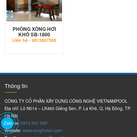
PHÒNG XÔNG HƠI
KHÔ SB-1800
Liên hệ -
0912007595
Thông tin
CÔNG TY CỔ PHẦN XÂY DỰNG CÔNG NGHỆ VIETNAMPOOL
Địa chỉ: Lô N014 – LK460 Giếng Sen, P. La Khê, Q. Hà Đông, TP.
Hà Nội
Zalo
Hotline:
0912 007 595
Website:
www.xonghoivn.com