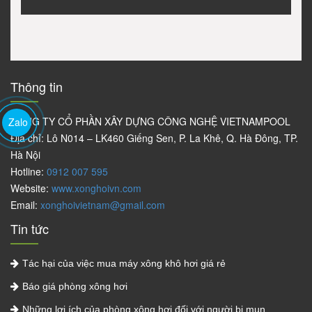
Thông tin
CÔNG TY CỔ PHẦN XÂY DỰNG CÔNG NGHỆ VIETNAMPOOL
Zalo
Địa chỉ: Lô N014 – LK460 Giếng Sen, P. La Khê, Q. Hà Đông, TP.
Hà Nội
Hotline:
0912 007 595
Website:
www.xonghoivn.com
Email:
xonghoivietnam@gmail.com
Tin tức
Tác hại của việc mua máy xông khô hơi giá rẻ
Báo giá phòng xông hơi
Những lợi ích của phòng xông hơi đối với người bị mụn