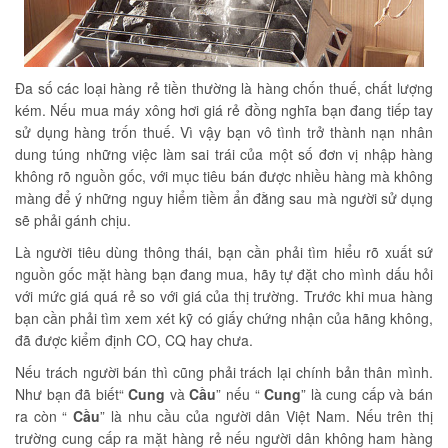
Đa số các loại hàng rẻ tiền thường là hàng chốn thuế, chất lượng
kém. Nếu mua máy xông hơi giá rẻ đồng nghĩa bạn đang tiếp tay
sử dụng hàng trốn thuế. Vì vậy bạn vô tình trở thành nạn nhân
dung túng những việc làm sai trái của một số đơn vị nhập hàng
không rõ nguồn gốc, với mục tiêu bán được nhiều hàng mà không
màng để ý những nguy hiểm tiềm ẩn đằng sau mà người sử dụng
sẽ phải gánh chịu.
Là người tiêu dùng thông thái, bạn cần phải tìm hiểu rõ xuất sứ
nguồn gốc mặt hàng bạn đang mua, hãy tự đặt cho mình dấu hỏi
với mức giá quá rẻ so với giá của thị trường. Trước khi mua hàng
bạn cần phải tìm xem xét kỹ có giấy chứng nhận của hãng không,
đã được kiểm định CO, CQ hay chưa.
Nếu trách người bán thì cũng phải trách lại chính bản thân mình.
Như bạn đã biết“
Cung
và
Cầu
” nếu “
Cung
” là cung cấp và bán
ra còn “
Cầu
” là nhu cầu của người dân Việt Nam. Nếu trên thị
trường cung cấp ra mặt hàng rẻ nếu người dân không ham hàng