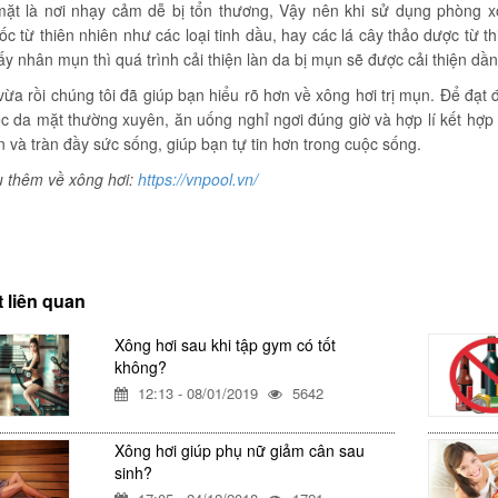
mặt là nơi nhạy cảm dễ bị tổn thương, Vậy nên khi sử dụng phòng x
c từ thiên nhiên như các loại tinh dầu, hay các lá cây thảo dược từ 
ấy nhân mụn thì quá trình cải thiện làn da bị mụn sẽ được cải thiện dần
 vừa rồi chúng tôi đã giúp bạn hiểu rõ hơn về xông hơi trị mụn. Để đạt
 da mặt thường xuyên, ăn uống nghỉ ngơi đúng giờ và hợp lí kết hợp 
 và tràn đầy sức sống, giúp bạn tự tin hơn trong cuộc sống.
u thêm về xông hơi:
https://vnpool.vn/
t liên quan
Xông hơi sau khi tập gym có tốt
không?
12:13 - 08/01/2019
5642
Xông hơi giúp phụ nữ giảm cân sau
sinh?