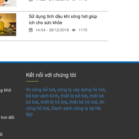
Sử dụng tinh dầu khi xông hơi giúp
ích cho sức khỏe
14:54 - 28/12/2018
1170
Kết nối với chúng tôi
thi công bể bơi
,
công ty xây dựng hồ bơi
,
ng khô
bể bơi vách kính
,
thiết bị bể bơi
,
thiết kế
bể bơi
,
thiết bị hồ bơi
,
thiết kế hồ bơi
,
thi
công hồ bơi
,
Danh sách công ty tại Hà
Nội
hơi đối
ốt