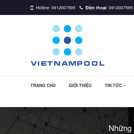
Hotline:
0912007595
Điện thoại
:
0912007595
TRANG CHỦ
GIỚI THIỆU
TIN TỨC
Những l