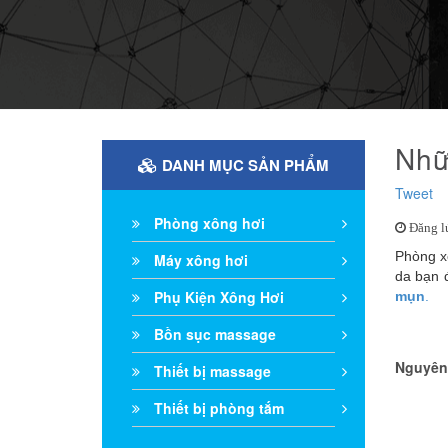
Nhữ
DANH MỤC SẢN PHẨM
Tweet
Phòng xông hơi
Đăng l
Phòng x
Máy xông hơi
da bạn 
Phụ Kiện Xông Hơi
mụn
.
Bồn sục massage
Nguyên
Thiết bị massage
Thiết bị phòng tắm