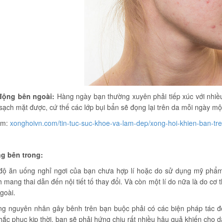
động bên ngoài:
Hàng ngày bạn thường xuyên phải tiếp xúc với nhiều
sạch mặt được, cứ thế các lớp bụi bẩn sẽ đọng lại trên da mỗi ngày một
êm:
xonghoivn.com/tin-tuc-suc-khoe-va-lam-dep/xong-hoi-khien-ban-tr
g bên trong:
độ ăn uống nghỉ ngơi của bạn chưa hợp lí hoặc do sử dụng mỹ phẩm
h mang thai dẫn đến nội tiết tố thay đổi. Và còn một lí do nữa là do cơ
goài.
ng nguyên nhân gây bênh trên bạn buộc phải có các biện pháp tác độ
ắc phục kịp thời, bạn sẽ phải hứng chịu rất nhiều hậu quả khiến cho