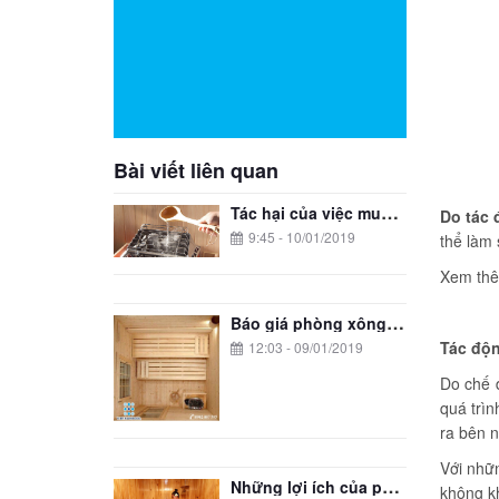
Bài viết liên quan
Tác hại của việc mua máy xông khô hơi giá rẻ
Do tác 
9:45 - 10/01/2019
thể làm 
Xem th
Báo giá phòng xông hơi
Tác độn
12:03 - 09/01/2019
Do chế 
quá trìn
ra bên n
Với nhữ
Những lợi ích của phòng xông hơi đối với người bị mụn
không kh