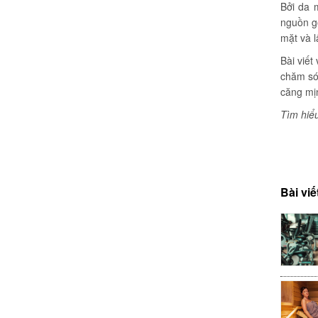
Bởi da 
nguồn gố
mặt và l
Bài viết
chăm sóc
căng mịn
Tìm hiể
Bài viế