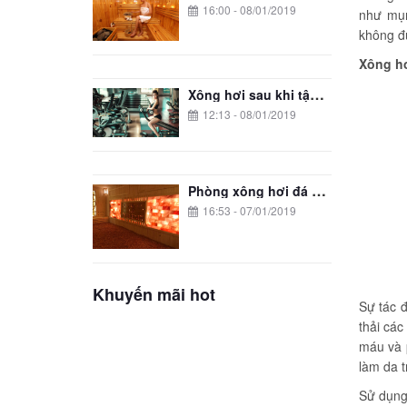
16:00 - 08/01/2019
như mụn
không đư
Xông hơ
Xông hơi sau khi tập gym có tốt không?
12:13 - 08/01/2019
Phòng xông hơi đá muối cho spa Spafoenix
16:53 - 07/01/2019
Khuyến mãi hot
Sự tác 
thải cá
máu và p
làm da t
Sử dụng