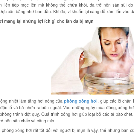
 liên tiếp mọc lên mà không thể chữa khỏi, da trở nên sần sùi do 
ợc cân bằng như ban đầu. Khi đó, vi khuẩn lại càng dễ xâm lấn vào da,
i mang lại những lợi ích gì cho làn da bị mụn
động nhiệt làm tăng hơi nóng của
phòng xông hơi
, giúp các lỗ chân
c độc tố và bã nhờn ra bên ngoài. Vào những ngày mùa đông, xông hơ
hòng tránh đột quỵ. Quá trình xông hơi giúp loại bỏ các tế bào chết
rở nên săn chắc và căng mịn.
 phòng xông hơi rất tốt đối với người bị mụn là vậy, thế nhưng bạn