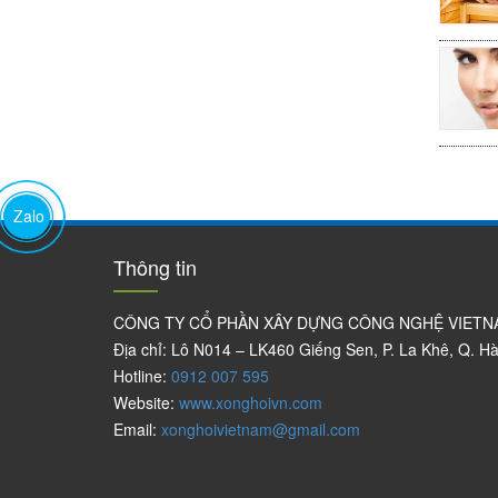
Zalo
Thông tin
CÔNG TY CỔ PHẦN XÂY DỰNG CÔNG NGHỆ VIET
Địa chỉ: Lô N014 – LK460 Giếng Sen, P. La Khê, Q. H
Hotline:
0912 007 595
Website:
www.xonghoivn.com
Email:
xonghoivietnam@gmail.com