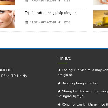
17:05 - 24/12/2018
1721
Trị nám với phương pháp xông hơi
11:52 - 28/12/2018
1253
Tin tức
NAMPOOL
Tác hại của việc mua máy xô
hơi giá rẻ
à Đông, TP. Hà Nội
Báo giá phòng xông hơi
Những lợi ích của phòng xông 
với người bị mụn
Xông hơi sau khi tập gym có t