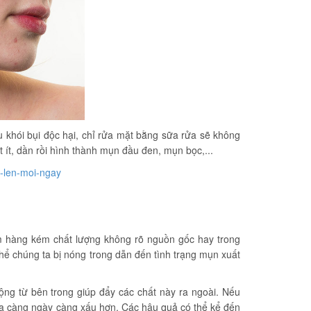
 khói bụi độc hại, chỉ rửa mặt bằng sữa rửa sẽ không
 ít, dần rồi hình thành mụn đầu đen, mụn bọc,...
e-len-moi-ngay
 hàng kém chất lượng không rõ nguồn gốc hay trong
 thể chúng ta bị nóng trong dẫn đến tình trạng mụn xuất
ng từ bên trong giúp đẩy các chất này ra ngoài. Nếu
 da càng ngày càng xấu hơn. Các hậu quả có thể kể đến