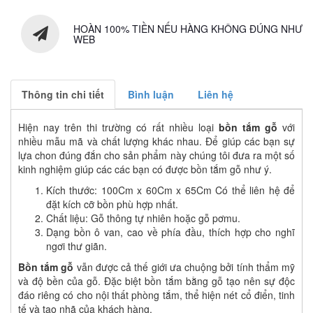
HOÀN 100% TIỀN NẾU HÀNG KHÔNG ĐÚNG NHƯ
WEB
Thông tin chi tiết
Bình luận
Liên hệ
Hiện nay trên thi trường có rất nhiều loại
bồn tắm gỗ
với
nhiều mẫu mã và chất lượng khác nhau. Để giúp các bạn sự
lựa chon đúng đắn cho sản phẩm này chúng tôi đưa ra một số
kinh nghiệm giúp các các bạn có được bồn tắm gỗ như ý.
Kích thước: 100Cm x 60Cm x 65Cm Có thể liên hệ để
đặt kích cỡ bồn phù hợp nhất.
Chất liệu: Gỗ thông tự nhiên hoặc gỗ pơmu.
Dạng bồn ô van, cao về phía đầu, thích hợp cho nghĩ
ngơi thư giãn.
Bồn tắm gỗ
vẫn được cả thế giới ưa chuộng bởi tính thẩm mỹ
và độ bền của gỗ. Đặc biệt bồn tắm bằng gỗ tạo nên sự độc
đáo riêng có cho nội thất phòng tắm, thể hiện nét cổ điển, tinh
tế và tao nhã của khách hàng.