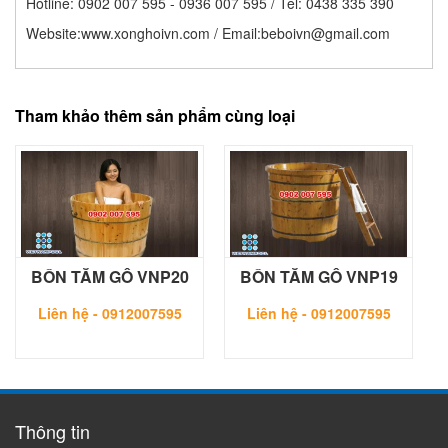
Hotline: 0902 007 595 - 0936 007 595 / Tel: 0438 335 390
Website:www.xonghoivn.com / Email:
beboivn@gmail.com
Tham khảo thêm sản phẩm cùng loại
BỒN TẮM GỖ VNP19
BỒN TẮM GỖ VNP20
Liên hệ -
0912007595
Liên hệ -
0912007595
Thông tin