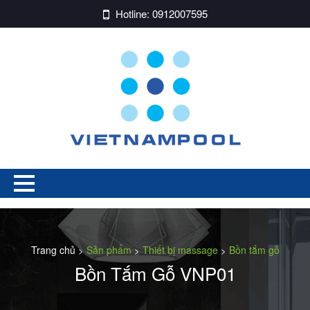
Hotline:
0912007595
Trang chủ
Sản phẩm
Thiết bị massage
Bồn tắm gỗ
>
>
>
Bồn Tắm Gỗ VNP01