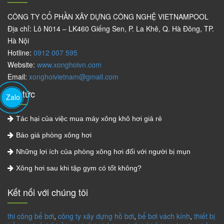
CÔNG TY CỔ PHẦN XÂY DỰNG CÔNG NGHỆ VIETNAMPOOL
Địa chỉ: Lô N014 – LK460 Giếng Sen, P. La Khê, Q. Hà Đông, TP.
Hà Nội
Hotline:
0912 007 595
Website:
www.xonghoivn.com
Email:
xonghoivietnam@gmail.com
Tin tức
Zalo
Tác hại của việc mua máy xông khô hơi giá rẻ
Báo giá phòng xông hơi
Những lợi ích của phòng xông hơi đối với người bị mụn
Xông hơi sau khi tập gym có tốt không?
Kết nối với chúng tôi
thi công bể bơi
,
công ty xây dựng hồ bơi
,
bể bơi vách kính
,
thiết bị