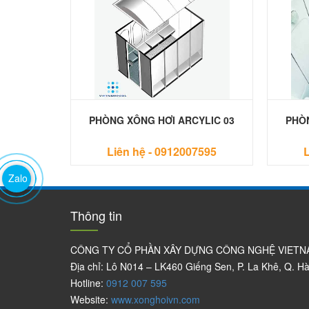
YLIC 04
PHÒNG XÔNG HƠI ARCYLIC 03
PHÒN
7595
Liên hệ -
0912007595
L
Zalo
Thông tin
CÔNG TY CỔ PHẦN XÂY DỰNG CÔNG NGHỆ VIET
Địa chỉ: Lô N014 – LK460 Giếng Sen, P. La Khê, Q. H
Hotline:
0912 007 595
Website:
www.xonghoivn.com