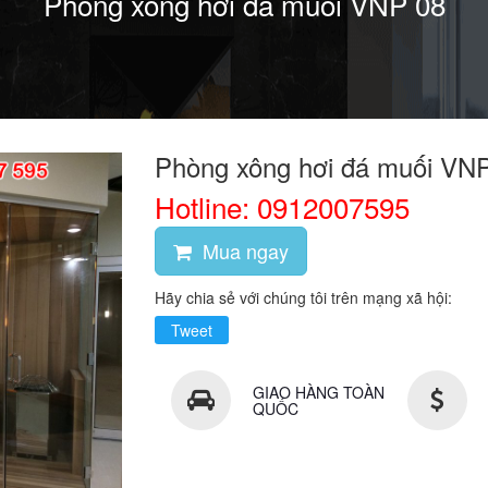
Phòng xông hơi đá muối VNP 08
Phòng xông hơi đá muối VN
Hotline: 0912007595
Mua ngay
Hãy chia sẻ với chúng tôi trên mạng xã hội:
Tweet
GIAO HÀNG TOÀN
QUỐC