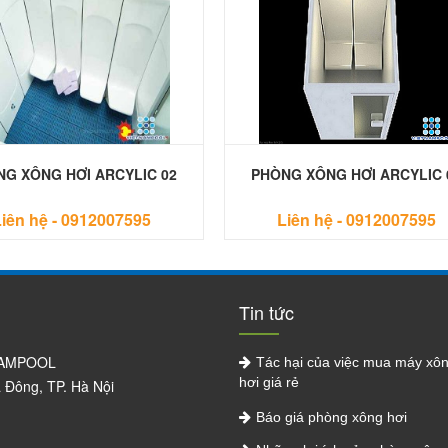
G XÔNG HƠI ARCYLIC 02
PHÒNG XÔNG HƠI ARCYLIC 
iên hệ -
0912007595
Liên hệ -
0912007595
Tin tức
NAMPOOL
Tác hại của việc mua máy xô
hơi giá rẻ
à Đông, TP. Hà Nội
Báo giá phòng xông hơi