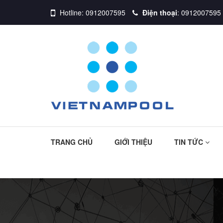
Hotline:
0912007595
Điện thoại
:
0912007595
TRANG CHỦ
GIỚI THIỆU
TIN TỨC