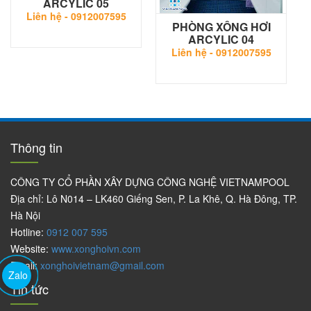
ARCYLIC 05
Liên hệ -
0912007595
PHÒNG XÔNG HƠI
ARCYLIC 04
Liên hệ -
0912007595
Thông tin
CÔNG TY CỔ PHẦN XÂY DỰNG CÔNG NGHỆ VIETNAMPOOL
Địa chỉ: Lô N014 – LK460 Giếng Sen, P. La Khê, Q. Hà Đông, TP.
Hà Nội
Hotline:
0912 007 595
Website:
www.xonghoivn.com
Email:
xonghoivietnam@gmail.com
Zalo
Tin tức