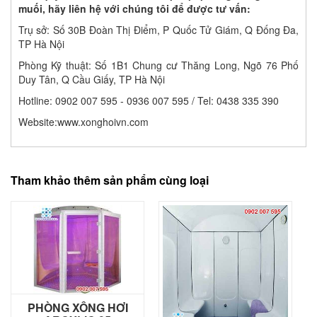
muối, hãy liên hệ với chúng tôi để được tư vấn:
Trụ sở: Số 30B Đoàn Thị Điểm, P Quốc Tử Giám, Q Đống Đa,
TP Hà Nội
Phòng Kỹ thuật: Số 1B1 Chung cư Thăng Long, Ngõ 76 Phố
Duy Tân, Q Cầu Giấy, TP Hà Nội
Hotline: 0902 007 595 - 0936 007 595 / Tel: 0438 335 390
Website:www.xonghoivn.com
Tham khảo thêm sản phẩm cùng loại
PHÒNG XÔNG HƠI